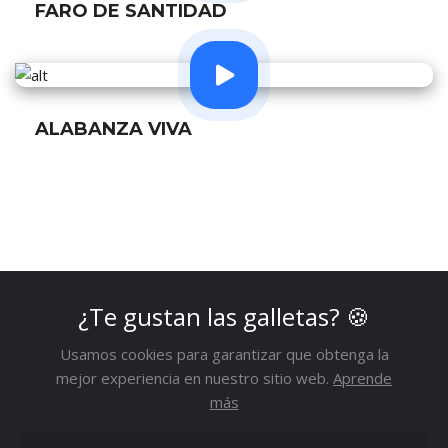
FARO DE SANTIDAD
ALABANZA VIVA
¿Te gustan las galletas?
🍪
1
Usamos cookies para garantizar que obtenga la
mejor experiencia en nuestro sitio web.
Aprende
más