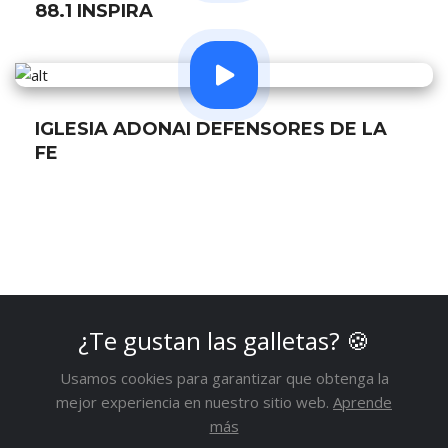
88.1 INSPIRA
IGLESIA ADONAI DEFENSORES DE LA
FE
¿Te gustan las galletas?
🍪
1
2
3
4
Usamos cookies para garantizar que obtenga la
mejor experiencia en nuestro sitio web.
Aprende
más